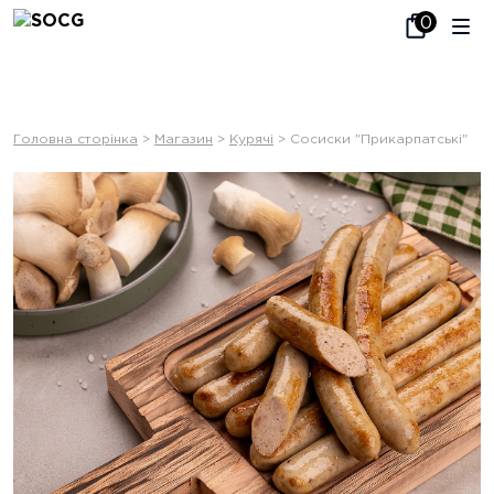
Головна сторінка
>
Магазин
>
Курячі
>
Сосиски "Прикарпатські"