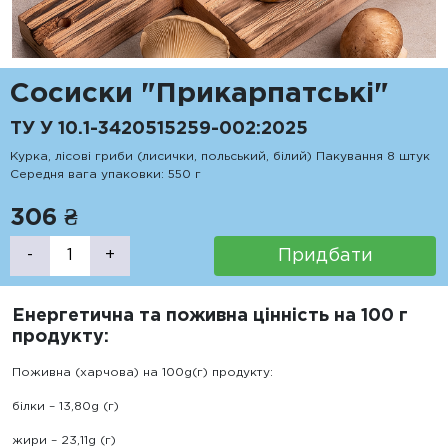
Сосиски "Прикарпатські"
ТУ У 10.1-3420515259-002:2025
Курка, лісові гриби (лисички, польський, білий) Пакування 8 штук
Середня вага упаковки: 550 г
306 ₴
Придбати
-
+
Енергетична та поживна цінність на 100 г
продукту:
Поживна (харчова) на 100g(г) продукту:
білки – 13,80g (г)
жири – 23,11g (г)