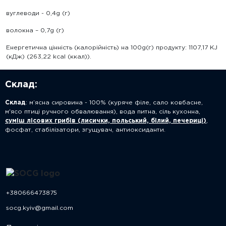
вуглеводи - 0,4g (г)
волокна – 0,7g (г)
Енергетична цінність (калорійність) на 100g(г) продукту: 1107,17 KJ
(кДж) (263,22 kcal (ккал)).
Склад:
Склад
: м’ясна сировина - 100% (куряче філе, сало ковбасне,
м'ясо птиці ручного обвалювання), вода питна, сіль кухонна,
суміш лісових грибів (лисички, польський, білий, печериці)
,
фосфат, стабілізатори, згущувач, антиоксиданти.
+380666473875
socg.kyiv@gmail.com