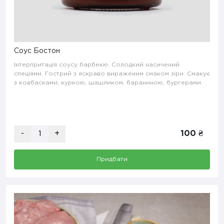
Соус Бостон
Інтерпритація соусу барбекю. Солодкий насичений
спеціями. Гострий з яскраво вираженим смаком зіри. Смакує
з ковбасками, куркою, шашликом, бараниною, бургерами.
-
+
100 ₴
Придбати