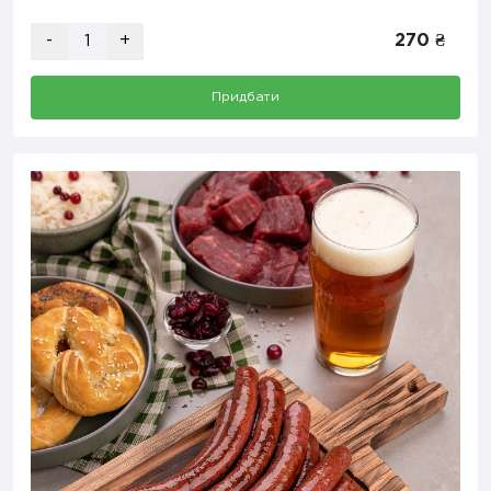
-
+
270 ₴
Придбати