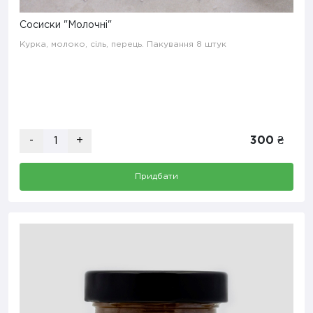
Сосиски "Молочні"
Курка, молоко, сіль, перець. Пакування 8 штук
-
+
300 ₴
Придбати