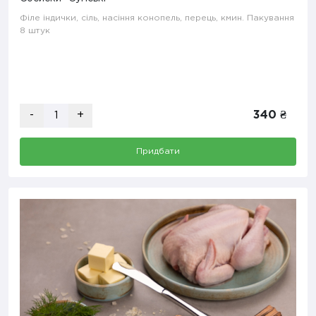
Філе індички, сіль, насіння конопель, перець, кмин. Пакування
8 штук
-
+
340 ₴
Придбати