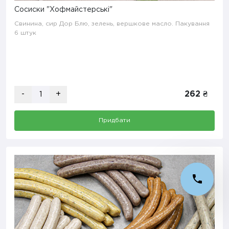
Сосиски "Хофмайстерські"
Свинина, сир Дор Блю, зелень, вершкове масло. Пакування
6 штук
-
+
262 ₴
Придбати