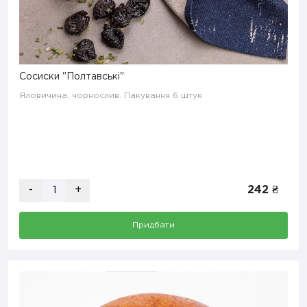
Сосиски "Полтавські"
Яловичина, чорнослив. Пакування 6 штук
-
+
242 ₴
Придбати