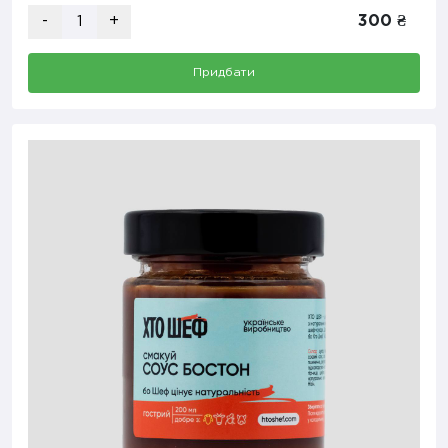
-
+
300 ₴
Придбати