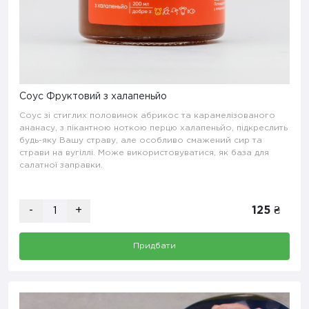
Соус Фруктовий з халапеньйо
Соус зі стиглих половинок абрикос та карамелізованого
ананасу, з пікантною ноткою перцю халапеньйо, підкреслить
будь-яку Вашу страву, але особливо смажений сир та
страви на вугіллі. Може використовуватися, як база для
салатної заправки.
-
+
125 ₴
Придбати