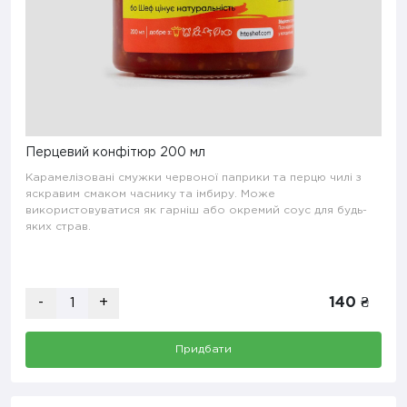
Перцевий конфітюр 200 мл
Карамелізовані смужки червоної паприки та перцю чилі з
яскравим смаком часнику та імбиру. Може
використовуватися як гарніш або окремий соус для будь-
яких страв.
-
+
140 ₴
Придбати