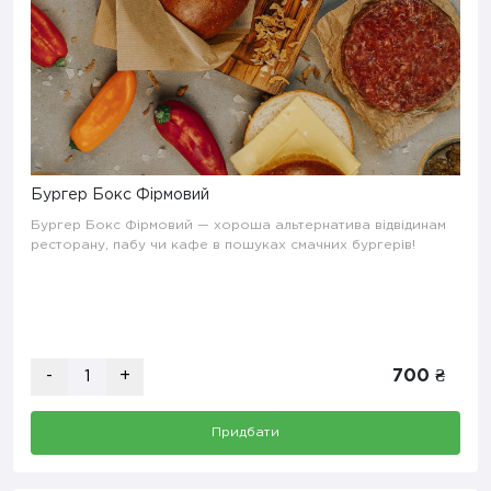
Бургер Бокс Фірмовий
Бургер Бокс Фірмовий — хороша альтернатива відвідинам
ресторану, пабу чи кафе в пошуках смачних бургерів!
-
+
700 ₴
Придбати