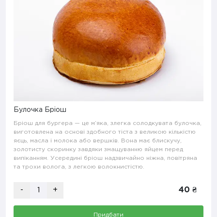
Булочка Бріош
Бріош для бургера — це м’яка, злегка солодкувата булочка,
виготовлена на основі здобного тіста з великою кількістю
яєць, масла і молока або вершків. Вона має блискучу,
золотисту скоринку завдяки змащуванню яйцем перед
випіканням. Усередині бріош надзвичайно ніжна, повітряна
та трохи волога, з легкою волокнистістю.
-
+
40 ₴
Придбати