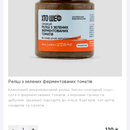
Реліш з зелених ферментованих томатів
Класичний американський реліш. Кисло-солодкий соус-
соте з ферментованих томатів, з зернами гірчиці та
цибулею. Ідеально підходить до м’яса, бургерів, хот-догів,
сендвічів та салатів.
-
+
120 ₴