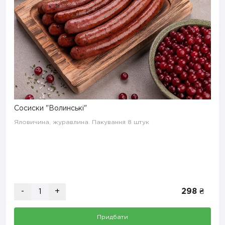
Сосиски "Волинські"
Яловичина, журавлина. Пакування 8 штук
-
+
298 ₴
Придбати