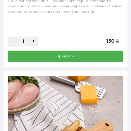
Соус приготований з шоколадного перцю поблано та
соковитого апельсину, насичений пряними спеціями. Смакує
з десертами, сиром та як заправка до салатів.
-
+
150 ₴
Придбати