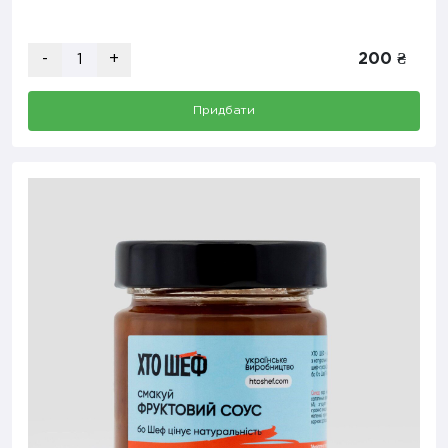
-
+
200 ₴
Придбати