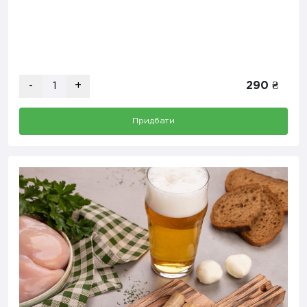
-
+
290 ₴
Придбати