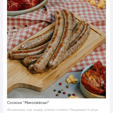
Сосиски "Миколаївські"
Яловичина, сир чедер, в'ялені томати. Пакування 6 штук